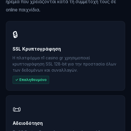
ηρεμία που χρειάζονται κατά τη συμμετοχή τους σε
online παιχνίδια.
🔒
SSL Κρυπτογράφηση
Η πλατφόρμα n1 casino gr χρησιμοποιεί
κρυπτογράφηση SSL 128-bit για την προστασία όλων
των δεδομένων και συναλλαγών.
✓ Επαληθευμένο
📜
Αδειοδότηση