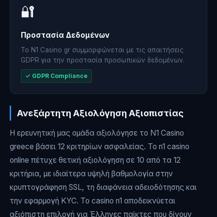
🔐
Προστασία Δεδομένων
Το N1 Casino gr συμμορφώνεται με τις απαιτήσεις
GDPR για την προστασία προσωπικών δεδομένων.
✓ GDPR Compliance
Ανεξάρτητη Αξιολόγηση Αξιοπιστίας
Η ερευνητική μας ομάδα αξιολόγησε το N1 Casino
greece βάσει 12 κριτηρίων ασφαλείας. Το n1 casino
online πέτυχε θετική αξιολόγηση σε 10 από τα 12
κριτήρια, με ιδιαίτερα υψηλή βαθμολογία στην
κρυπτογράφηση SSL, τη διαφάνεια αδειοδότησης και
την εφαρμογή KYC. Το casino n1 αποδεικνύεται
αξιόπιστη επιλογή για Έλληνες παίκτες που δίνουν