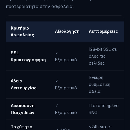
προτεραιότητα στην ασφάλεια.
Κριτήριο
Αξιολόγηση
Λεπτομέρειες
Ασφαλείας
128-bit SSL σε
SSL
✓
όλες τις
Κρυπτογράφηση
Εξαιρετικό
σελίδες
Έγκυρη
Άδεια
✓
ρυθμιστική
Λειτουργίας
Εξαιρετικό
άδεια
Δικαιοσύνη
✓
Πιστοποιημένο
Παιχνιδιών
Εξαιρετικό
RNG
Ταχύτητα
<24h για e-