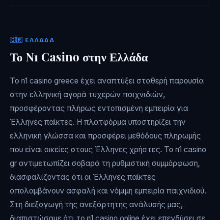
🇬🇷 ΕΛΛΆΔΑ
Το N1 Casino στην Ελλάδα
Το n1 casino greece έχει αναπτύξει σταθερή παρουσία
στην ελληνική αγορά τυχερών παιχνιδιών,
προσφέροντας πλήρως εντοπισμένη εμπειρία για
Έλληνες παίκτες. Η πλατφόρμα υποστηρίζει την
ελληνική γλώσσα και προσφέρει μεθόδους πληρωμής
που είναι οικείες στους Έλληνες χρήστες. Το n1 casino
gr αντιμετωπίζει σοβαρά τη ρυθμιστική συμμόρφωση,
διασφαλίζοντας ότι οι Έλληνες παίκτες
απολαμβάνουν ασφαλή και νόμιμη εμπειρία παιχνιδιού.
Στη διεξαγωγή της ανεξάρτητης ανάλυσής μας,
διαπιστώσαμε ότι το n1 casino online έχει επενδύσει σε