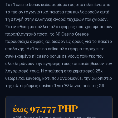
Το n1 casino bonus καλωσορίσματος αποτελεί ένα από
τα πιο ανταγωνιστικά πακέτα που κυκλοφορούν αυτή
τη στιγμή στην ελληνική αγορά τυχερών παιχνιδιών.
Σε αντίθεση με πολλές πλατφόρμες που χρησιμοποιούν
παραπλανητικά ποσά, το N1 Casino Greece
παρουσιάζει σαφείς και διαφανείς όρους για το πακέτο
υποδοχής. Η n1 casino online πλατφόρμα παρέχει το
συγκεκριμένο n1 casino bonus σε νέους παίκτες που
ολοκληρώνουν την εγγραφή τους και επαληθεύουν τον
λογαριασμό τους. Η απαίτηση στοιχηματισμού 25x
θεωρείται ευνοϊκή, κάτι που αναδεικνύει την αξιοπιστία
της πλατφόρμας casino n1 για Έλληνες παίκτες GR.
έως 97.777 PHP
+ 150 Δωρεάν Περιστροφές για νέους παίκτες