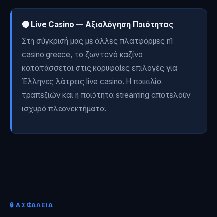
🔴 Live Casino — Αξιολόγηση Ποιότητας
Στη σύγκρισή μας με άλλες πλατφόρμες n1
casino greece, το ζωντανό καζίνο
κατατάσσεται στις κορυφαίες επιλογές για
Έλληνες λάτρεις live casino. Η ποικιλία
τραπεζιών και η ποιότητα streaming αποτελούν
ισχυρά πλεονεκτήματα.
🔒 ΑΣΦΆΛΕΙΑ