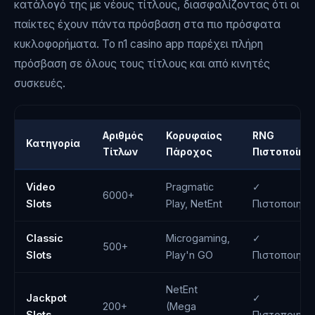
κατάλογό της με νέους τίτλους, διασφαλίζοντας ότι οι
παίκτες έχουν πάντα πρόσβαση στα πιο πρόσφατα
κυκλοφορήματα. Το n1 casino app παρέχει πλήρη
πρόσβαση σε όλους τους τίτλους και από κινητές
συσκευές.
Αριθμός
Κορυφαίος
RNG
Κατηγορία
Τίτλων
Πάροχος
Πιστοποίησ
Video
Pragmatic
✓
6000+
Slots
Play, NetEnt
Πιστοποιημέ
Classic
Microgaming,
✓
500+
Slots
Play'n GO
Πιστοποιημέ
NetEnt
Jackpot
✓
200+
(Mega
Slots
Πιστοποιημέ