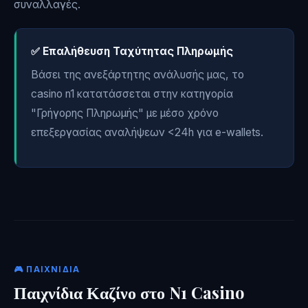
συναλλαγές.
✅ Επαλήθευση Ταχύτητας Πληρωμής
Βάσει της ανεξάρτητης ανάλυσής μας, το
casino n1 κατατάσσεται στην κατηγορία
"Γρήγορης Πληρωμής" με μέσο χρόνο
επεξεργασίας αναλήψεων <24h για e-wallets.
🎮 ΠΑΙΧΝΊΔΙΑ
Παιχνίδια Καζίνο στο N1 Casino