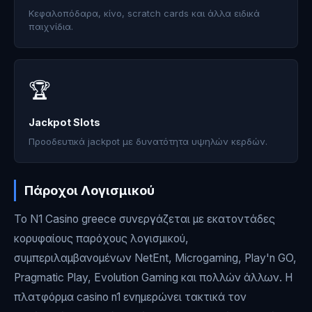
Κεφαλοπόδαρα, κίνο, scratch cards και άλλα ειδικά
παιχνίδια.
🏆
Jackpot Slots
Προοδευτικά jackpot με δυνατότητα υψηλών κερδών.
Πάροχοι Λογισμικού
Το N1 Casino greece συνεργάζεται με εκατοντάδες
κορυφαίους παρόχους λογισμικού,
συμπεριλαμβανομένων NetEnt, Microgaming, Play'n GO,
Pragmatic Play, Evolution Gaming και πολλών άλλων. Η
πλατφόρμα casino n1 ενημερώνει τακτικά τον