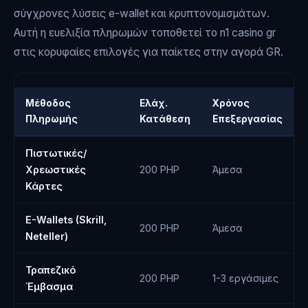
σύγχρονες λύσεις e-wallet και κρυπτονομισμάτων.
Αυτή η ευελιξία πληρωμών τοποθετεί το n1 casino gr
στις κορυφαίες επιλογές για παίκτες στην αγορά GR.
Μέθοδος
Ελάχ.
Χρόνος
Πληρωμής
Κατάθεση
Επεξεργασίας
Πιστωτικές/
Χρεωστικές
200 PHP
Άμεσα
Κάρτες
E-Wallets (Skrill,
200 PHP
Άμεσα
Neteller)
Τραπεζικό
200 PHP
1-3 εργάσιμες
Έμβασμα