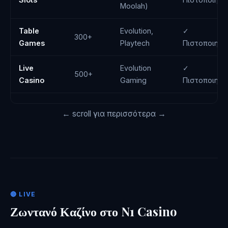
Moolah)
Table
Evolution,
✓
300+
Games
Playtech
Πιστοποιημέ
Live
Evolution
✓
500+
Casino
Gaming
Πιστοποιημέ
← scroll για περισσότερα →
🔴 LIVE
Ζωντανό Καζίνο στο N1 Casino